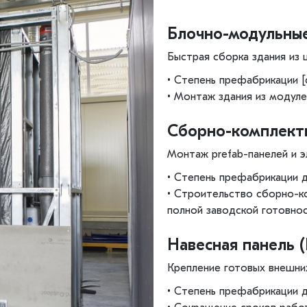
Блочно-модульные
Быстрая сборка здания из 
• Степень префабрикации [
• Монтаж здания из модуле
Сборно-комплектн
Монтаж prefab-панелей и 
• Степень префабрикации 
• Строительство сборно-к
полной заводской готовно
Навесная панель 
Крепление готовых внешних
• Степень префабрикации 