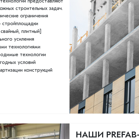
b-технологии предоставляют
ожных строительных задач.
нические ограничения
» стройплощадки
свайный, плитный]
ьного усиления
ыми технологиями
водимые технологии
огодных условий
артизации конструкций
НАШИ PREFAB