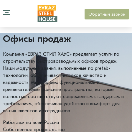
Обратный звонок
Офисы продаж
Компания «ЕВРАЗ СТИЛ ХАУС» предлагает услуги по
строительству быстровозводимых офисов продаж.
Наши модульные здания, выполненные по prefab-
технологии, обеспечивают высокое качество и
надежность. Мы создаем функциональные и
привлекательные офисные пространства, которые
полностью соответствуют современным стандартам и
требованиям, обеспечивая удобство и комфорт для
ваших клиентов и сотрудников.
Работаем по всей России
Собственное производство