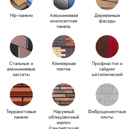
HIp-панели
Алюминиевая
Деревянные
композитная
фасады
панель
Стальные и
Клинкерная
Профнастил и
алюминиевые
плитка
сайдинг
кассеты
металлический
Терракотовые
Наружный
Фиброцементные
панели
облицовочный
плиты
кирпич
(самонесущая