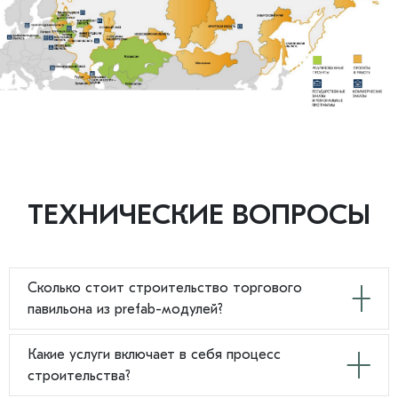
ТЕХНИЧЕСКИЕ ВОПРОСЫ
Сколько стоит строительство торгового
павильона из prefab-модулей?
Стоимость строительства торгового павильона
Какие услуги включает в себя процесс
фиксированная благодаря использованию
строительства?
стандартизированных модульных конструкций и заранее