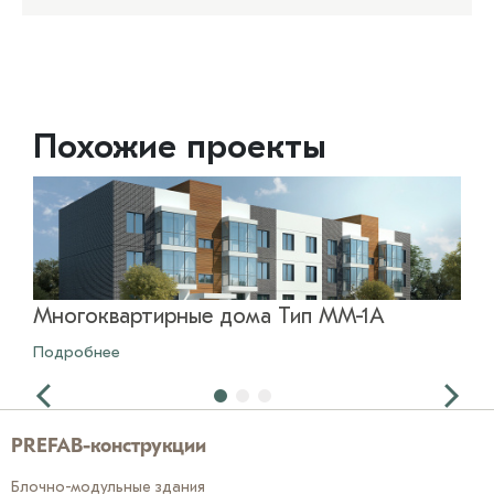
Похожие проекты
Многоквартирные дома Тип MM-1A
Мн
Подробнее
Под
PREFAB-конструкции
Блочно-модульные здания