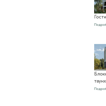
Гости
Подро
Блок
таунх
Подро